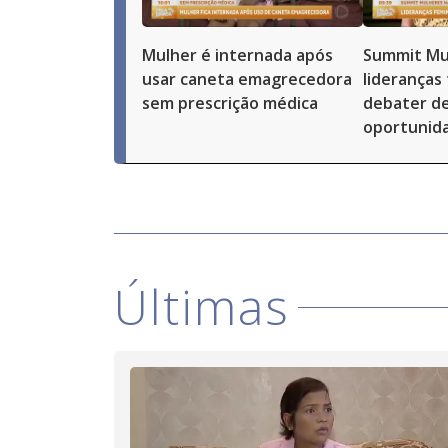
Mulher é internada após
Summit Mu
usar caneta emagrecedora
lideranças
sem prescrição médica
debater de
oportunid
Últimas