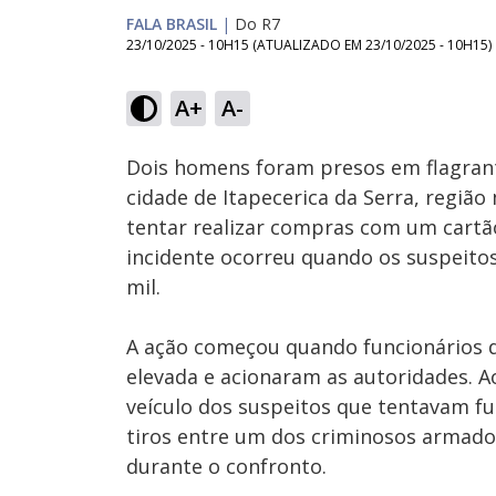
FALA BRASIL
|
Do R7
23/10/2025 - 10H15
(ATUALIZADO EM
23/10/2025 - 10H15
)
Loaded
:
70.47%
A+
A-
Ativar
Som
Dois homens foram presos em flagra
cidade de Itapecerica da Serra, regiã
tentar realizar compras com um cartão 
incidente ocorreu quando os suspeitos 
mil.
A ação começou quando funcionários 
elevada e acionaram as autoridades. Ao 
veículo dos suspeitos que tentavam fu
tiros entre um dos criminosos armados
durante o confronto.