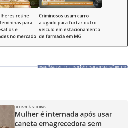
lheres reúne
Criminosos usam carro
 femininas para
alugado para furtar outro
safios e
veículo em estacionamento
ades no mercado
de farmácia em MG
FRAUDE
SÃO PAULO (CIDADE)
SÃO PAULO (ESTADO)
TIROTEIO
DO R7
/
HÁ 6 HORAS
Mulher é internada após usar
caneta emagrecedora sem