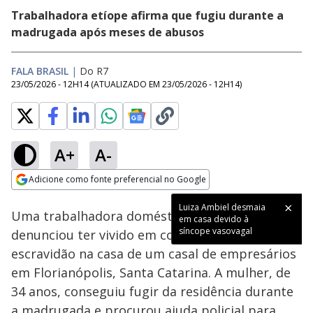
Trabalhadora etíope afirma que fugiu durante a
madrugada após meses de abusos
FALA BRASIL
|
Do R7
23/05/2026 - 12H14
(ATUALIZADO EM
23/05/2026 - 12H14
)
A+
A-
Loaded
:
80.18%
Adicione como fonte preferencial no Google
Subtitles
Ativar
Som
Opens in new window
Luiza Ambiel desmaia
Uma trabalhadora doméstica da Etiópia
em casa devido à
síncope vasovagal
denunciou ter vivido em condições análogas à
escravidão na casa de um casal de empresários
em Florianópolis, Santa Catarina. A mulher, de
34 anos, conseguiu fugir da residência durante
a madrugada e procurou ajuda policial para