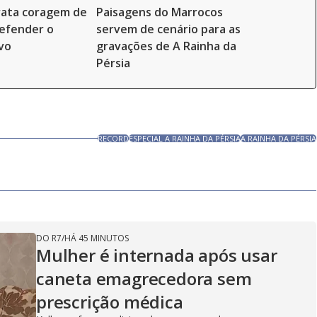
rata coragem de
Paisagens do Marrocos
efender o
servem de cenário para as
vo
gravações de A Rainha da
Pérsia
RECORD
ESPECIAL A RAINHA DA PÉRSIA
A RAINHA DA PÉRSIA
DO R7
/
HÁ 45 MINUTOS
Mulher é internada após usar
caneta emagrecedora sem
prescrição médica