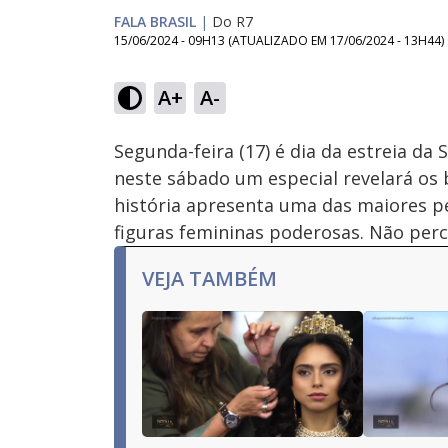
FALA BRASIL
|
Do R7
15/06/2024 - 09H13
(ATUALIZADO EM
17/06/2024 - 13H44
)
A+
A-
Ativar
Som
Segunda-feira (17) é dia da estreia d
neste sábado um especial revelará os 
história apresenta uma das maiores p
figuras femininas poderosas. Não per
VEJA TAMBÉM