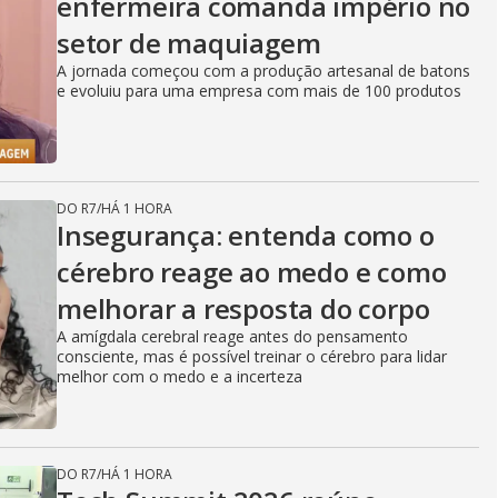
enfermeira comanda império no
setor de maquiagem
A jornada começou com a produção artesanal de batons
e evoluiu para uma empresa com mais de 100 produtos
DO R7
/
HÁ 1 HORA
Insegurança: entenda como o
cérebro reage ao medo e como
melhorar a resposta do corpo
A amígdala cerebral reage antes do pensamento
consciente, mas é possível treinar o cérebro para lidar
melhor com o medo e a incerteza
DO R7
/
HÁ 1 HORA