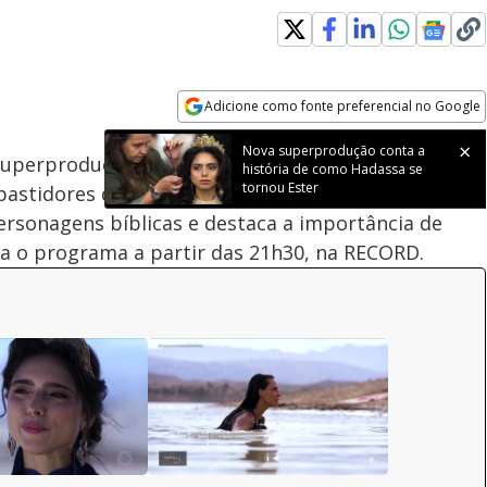
Loaded
:
100.00%
Adicione como fonte preferencial no Google
Subtitles
Velocidade
Opens in new window
a Superprodução A Rainha da Pérsia na RECORD. E
bastidores das gravações realizadas no Marrocos. A
ersonagens bíblicas e destaca a importância de
ca o programa a partir das 21h30, na RECORD.