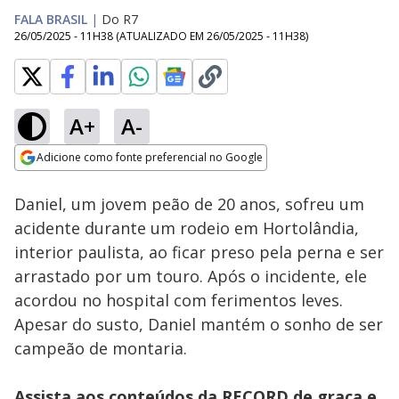
FALA BRASIL
|
Do R7
26/05/2025 - 11H38
(ATUALIZADO EM
26/05/2025 - 11H38
)
A+
A-
Loaded
:
17.46%
Adicione como fonte preferencial no Google
Subtitles
Ativar
Som
Opens in new window
Daniel, um jovem peão de 20 anos, sofreu um
acidente durante um rodeio em Hortolândia,
interior paulista, ao ficar preso pela perna e ser
arrastado por um touro. Após o incidente, ele
acordou no hospital com ferimentos leves.
Apesar do susto, Daniel mantém o sonho de ser
campeão de montaria.
Assista aos conteúdos da RECORD de graça e