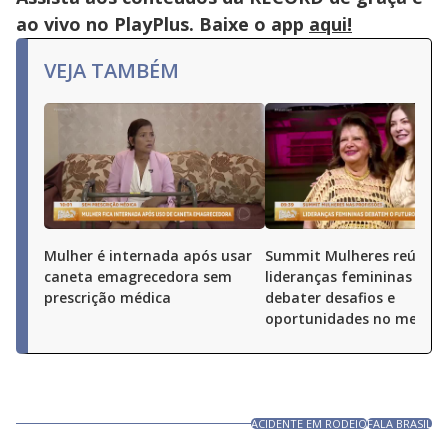
ao vivo no PlayPlus. Baixe o app
aqui!
VEJA TAMBÉM
Mulher é internada após usar
Summit Mulheres reúne
caneta emagrecedora sem
lideranças femininas par
prescrição médica
debater desafios e
oportunidades no merca
ACIDENTE EM RODEIO
FALA BRASIL