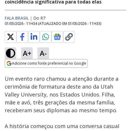
coincidência significativa para todas elas
FALA BRASIL
|
Do R7
01/05/2026 - 11H34
(ATUALIZADO EM
01/05/2026 - 11H33
)
A+
A-
Loaded
:
40.22%
Adicione como fonte preferencial no Google
Subtitles
Ativar
Som
Opens in new window
Um evento raro chamou a atenção durante a
cerimônia de formatura deste ano da Utah
Valley University, nos Estados Unidos. Filha,
mãe e avó, três gerações da mesma família,
receberam seus diplomas ao mesmo tempo.
A história começou com uma conversa casual