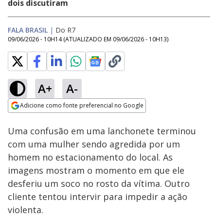
dois discutiram
FALA BRASIL
|
Do R7
09/06/2026 - 10H14
(ATUALIZADO EM
09/06/2026 - 10H13
)
A+
A-
Loaded
:
96.93%
Adicione como fonte preferencial no Google
Subtitles
Ativar
Som
Opens in new window
Uma confusão em uma lanchonete terminou
com uma mulher sendo agredida por um
homem no estacionamento do local. As
imagens mostram o momento em que ele
desferiu um soco no rosto da vítima. Outro
cliente tentou intervir para impedir a ação
violenta.