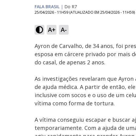
FALA BRASIL
|
Do R7
25/04/2026 - 11H59
(ATUALIZADO EM
25/04/2026 - 11H59
)
A+
A-
Ativar
Som
Ayron de Carvalho, de 34 anos, foi pr
esposa em cárcere privado por mais d
do casal, de apenas 2 anos.
As investigações revelaram que Ayron a
de ajuda médica. A partir de então, el
inclusive com socos e o uso de um ce
vítima como forma de tortura.
A vítima conseguiu escapar e buscar a
temporariamente. Com a ajuda de uma a