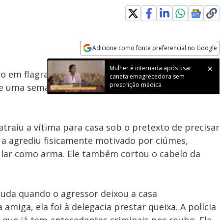
Loaded
:
93.96%
Adicione como fonte preferencial no Google
Subtitles
Velocidade
Opens in new window
eso em flagrante no
Rio de Janeiro
após manter sua
e uma semana. O caso ocorreu na presença do filho
traiu a vítima para casa sob o pretexto de precisar
e a agrediu fisicamente motivado por ciúmes,
lular como arma. Ele também cortou o cabelo da
juda quando o agressor deixou a casa
miga, ela foi à delegacia prestar queixa. A polícia