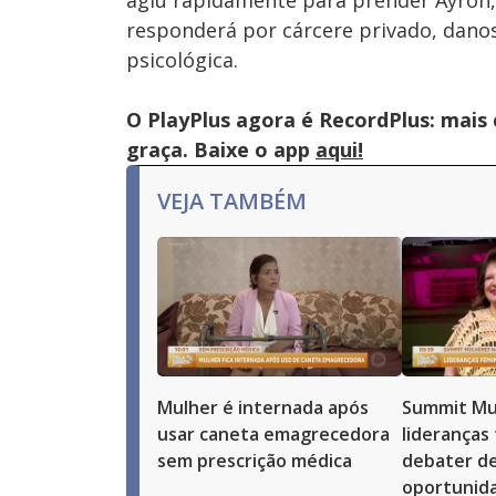
agiu rapidamente para prender Ayron, 
responderá por cárcere privado, danos 
psicológica.
O PlayPlus agora é RecordPlus: mais
graça. Baixe o app
aqui!
VEJA TAMBÉM
Mulher é internada após
Summit Mu
usar caneta emagrecedora
lideranças
sem prescrição médica
debater de
oportunid