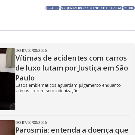
ASSALTO
PCC (PRIMEIRO COMANDO DA CAPITAL)
ROUBO
DO R7
/
05/08/2026
Vítimas de acidentes com carros
de luxo lutam por Justiça em São
Paulo
Casos emblemáticos aguardam julgamento enquanto
vítimas sofrem sem indenização
DO R7
/
05/08/2026
Parosmia: entenda a doença que