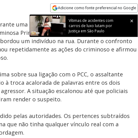
%
Adicione como fonte preferencial no Google
Subtitles
Velocidade
Opens in new window
Vítimas de acidentes com
ante uma tentativa de assalto após a vítima reagir
carros de luxo lutam por
Justiça em São Paulo
iminosa Primeiro Comando da Capital (PCC). O
abordou um indivíduo na rua. Durante o confronto
onou repetidamente as ações do criminoso e afirmou
so.
tima sobre sua ligação com o PCC, o assaltante
o à troca acalorada de palavras entre os dois
agressor. A situação escalonou até que policiais
iram render o suspeito.
ndido pelas autoridades. Os pertences subtraídos
ma que não tinha qualquer vínculo real com a
bordagem.