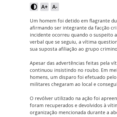
80.00
A+
A-
Ativar
Som
Um homem foi detido em flagrante dur
afirmando ser integrante da facção cr
incidente ocorreu quando o suspeito 
verbal que se seguiu, a vítima questi
sua suposta afiliação ao grupo crimino
Apesar das advertências feitas pela ví
continuou insistindo no roubo. Em mei
homens, um disparo foi efetuado pelo 
militares chegaram ao local e consegu
O revólver utilizado na ação foi apree
foram recuperados e devolvidos à víti
organização mencionada durante a a