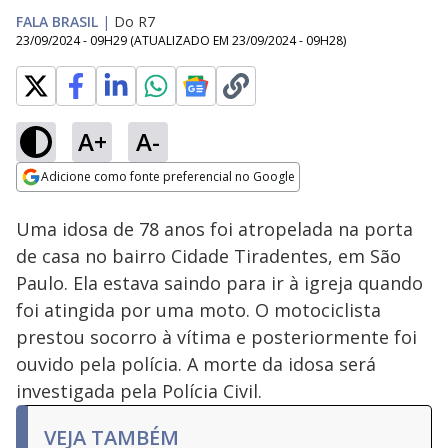
FALA BRASIL
|
Do R7
23/09/2024 - 09H29
(ATUALIZADO EM
23/09/2024 - 09H28
)
A+
A-
Loaded
:
59.00%
Adicione como fonte preferencial no Google
Subtitles
Ativar
Som
Opens in new window
Uma idosa de 78 anos foi atropelada na porta
de casa no bairro Cidade Tiradentes, em São
Paulo. Ela estava saindo para ir à igreja quando
foi atingida por uma moto. O motociclista
prestou socorro à vítima e posteriormente foi
ouvido pela polícia. A morte da idosa será
investigada pela Polícia Civil.
VEJA TAMBÉM