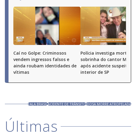
Caí no Golpe: Criminosos
Polícia investiga morte de
vendem ingressos falsos e
sobrinha do cantor Milion
ainda roubam identidades de
após acidente suspeito n
vítimas
interior de SP
FALA BRASIL
ACIDENTE DE TRÂNSITO
IDOSA MORRE ATROPELADA
Últimas