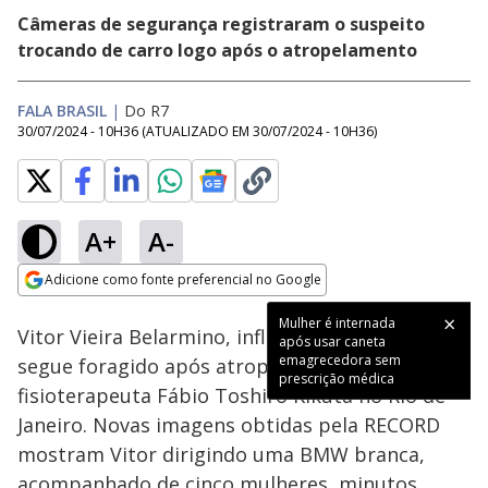
Câmeras de segurança registraram o suspeito
trocando de carro logo após o atropelamento
FALA BRASIL
|
Do R7
30/07/2024 - 10H36
(ATUALIZADO EM
30/07/2024 - 10H36
)
A+
A-
Loaded
:
59.80%
Adicione como fonte preferencial no Google
Subtitles
Ativar
Som
Opens in new window
Mulher é internada
Vitor Vieira Belarmino, influenciador digital,
após usar caneta
emagrecedora sem
segue foragido após atropelar e matar o
prescrição médica
fisioterapeuta Fábio Toshiro Kikuta no Rio de
Janeiro. Novas imagens obtidas pela RECORD
mostram Vitor dirigindo uma BMW branca,
acompanhado de cinco mulheres, minutos