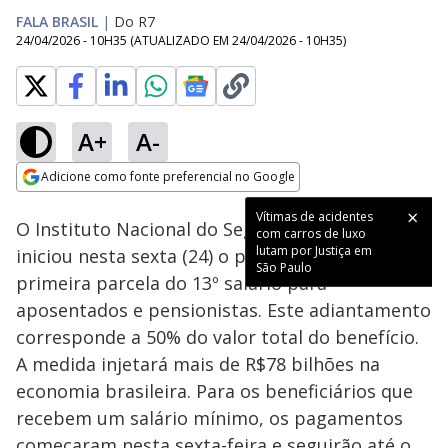
FALA BRASIL
|
Do R7
24/04/2026 - 10H35
(ATUALIZADO EM
24/04/2026 - 10H35
)
A+
A-
Loaded
:
100.00%
Adicione como fonte preferencial no Google
Subtitles
Ativar
Som
Opens in new window
Vítimas de acidentes
O Instituto Nacional do Seguro Social (INSS)
com carros de luxo
lutam por Justiça em
iniciou nesta sexta (24) o pagamento da
São Paulo
primeira parcela do 13º salário para
aposentados e pensionistas. Este adiantamento
corresponde a 50% do valor total do benefício.
A medida injetará mais de R$78 bilhões na
economia brasileira. Para os beneficiários que
recebem um salário mínimo, os pagamentos
começaram nesta sexta-feira e seguirão até o