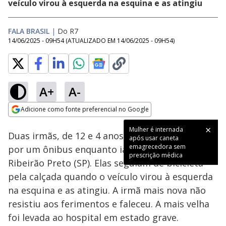
veículo virou à esquerda na esquina e as atingiu
FALA BRASIL
|
Do R7
14/06/2025 - 09H54
(ATUALIZADO EM
14/06/2025 - 09H54
)
A+
A-
Loaded
:
100.00%
Adicione como fonte preferencial no Google
Subtitles
Ativar
Som
Opens in new window
Mulher é internada
Duas irmãs, de 12 e 4 anos, foram atropeladas
após usar caneta
emagrecedora sem
por um ônibus enquanto iam para a escola em
prescrição médica
Ribeirão Preto (SP). Elas seguiam de bicicleta
pela calçada quando o veículo virou à esquerda
na esquina e as atingiu. A irmã mais nova não
resistiu aos ferimentos e faleceu. A mais velha
foi levada ao hospital em estado grave.