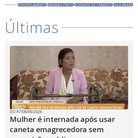
ATROPELAMENTO
RIBEIRÃO PRETO
ACIDENTE DE TRÂNSITO
FALA BRASIL
Últimas
DO R7
/
08/08/2026
Mulher é internada após usar
caneta emagrecedora sem