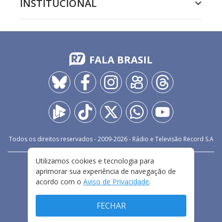
INSTITUCIONAL
FALA BRASIL
Todos os direitos reservados - 2009-
2026
- Rádio e Televisão Record S.A
Utilizamos cookies e tecnologia para
CARREIRA
FALE CONOSCO
PRIVACIDADE
aprimorar sua experiência de navegação de
TERMOS E CONDIÇÕES DE USO
acordo com o
Aviso de Privacidade
.
FECHAR