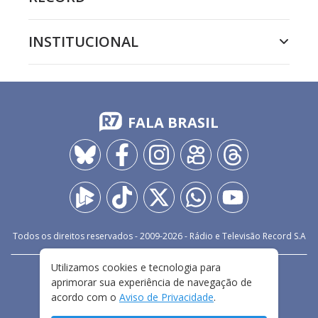
INSTITUCIONAL
FALA BRASIL
Todos os direitos reservados - 2009-
2026
- Rádio e Televisão Record S.A
Utilizamos cookies e tecnologia para
CARREIRA
FALE CONOSCO
PRIVACIDADE
aprimorar sua experiência de navegação de
TERMOS E CONDIÇÕES DE USO
acordo com o
Aviso de Privacidade
.