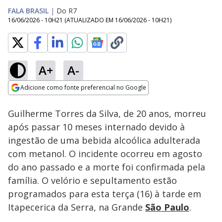
FALA BRASIL
|
Do R7
16/06/2026 - 10H21
(ATUALIZADO EM
16/06/2026 - 10H21
)
A+
A-
Loaded
:
93.26%
Adicione como fonte preferencial no Google
Subtitles
Ativar
Som
Opens in new window
Guilherme Torres da Silva, de 20 anos, morreu
após passar 10 meses internado devido à
ingestão de uma bebida alcoólica adulterada
com metanol. O incidente ocorreu em agosto
do ano passado e a morte foi confirmada pela
família. O velório e sepultamento estão
programados para esta terça (16) à tarde em
Itapecerica da Serra, na Grande
São Paulo
.