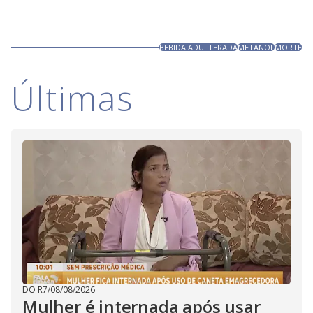
BEBIDA ADULTERADA
METANOL
MORTE
Últimas
DO R7
/
08/08/2026
Mulher é internada após usar