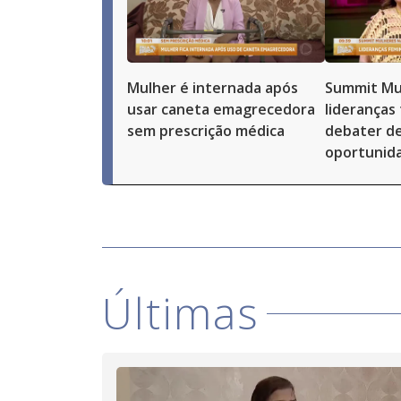
Mulher é internada após
Summit Mu
usar caneta emagrecedora
lideranças
sem prescrição médica
debater de
oportunid
Últimas