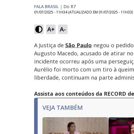
FALA BRASIL
|
Do R7
01/07/2025 - 11H34
(ATUALIZADO EM
01/07/2025 - 11H33
)
Loaded
:
24.11%
A+
A-
Ativar
Som
A Justiça de
São Paulo
negou o pedido 
Augusto Macedo, acusado de atirar no
incidente ocorreu após uma perseguiç
Aurélio foi morto com um tiro à queima
liberdade, continuam na parte adminis
Assista aos conteúdos da RECORD de 
VEJA TAMBÉM