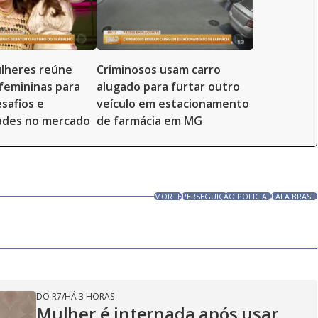
lheres reúne
Criminosos usam carro
 femininas para
alugado para furtar outro
safios e
veículo em estacionamento
ades no mercado
de farmácia em MG
MORTE
PERSEGUIÇÃO POLICIAL
FALA BRASIL
DO R7
/
HÁ 3 HORAS
Mulher é internada após usar