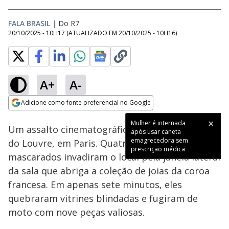
FALA BRASIL
|
Do R7
20/10/2025 - 10H17
(ATUALIZADO EM
20/10/2025 - 10H16
)
A+
A-
Loaded
:
33.24%
Adicione como fonte preferencial no Google
Subtitles
Ativar
Som
Opens in new window
Mulher é internada
Um assalto cinematográfico ocorreu no Museu
após usar caneta
emagrecedora sem
do Louvre, em Paris. Quatro homens
prescrição médica
mascarados invadiram o local pela janela lateral
da sala que abriga a coleção de joias da coroa
francesa. Em apenas sete minutos, eles
quebraram vitrines blindadas e fugiram de
moto com nove peças valiosas.