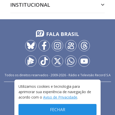
INSTITUCIONAL
FALA BRASIL
Todos os direitos reservados - 2009-
2026
- Rádio e Televisão Record S.A
Utilizamos cookies e tecnologia para
CARREIRA
FALE CONOSCO
PRIVACIDADE
aprimorar sua experiência de navegação de
TERMOS E CONDIÇÕES DE USO
acordo com o
Aviso de Privacidade
.
FECHAR