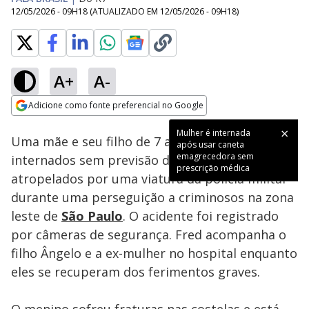
12/05/2026 - 09H18
(ATUALIZADO EM
12/05/2026 - 09H18
)
A+
A-
Loaded
:
53.87%
Adicione como fonte preferencial no Google
Subtitles
Ativar
Som
Opens in new window
Mulher é internada
Uma mãe e seu filho de 7 anos seguem
após usar caneta
emagrecedora sem
internados sem previsão de alta após serem
prescrição médica
atropelados por uma viatura da polícia militar
durante uma perseguição a criminosos na zona
leste de
São Paulo
. O acidente foi registrado
por câmeras de segurança. Fred acompanha o
filho Ângelo e a ex-mulher no hospital enquanto
eles se recuperam dos ferimentos graves.