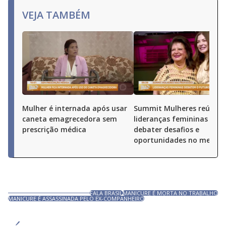
VEJA TAMBÉM
Mulher é internada após usar
Summit Mulheres reúne
caneta emagrecedora sem
lideranças femininas par
prescrição médica
debater desafios e
oportunidades no merca
FALA BRASIL
MANICURE É MORTA NO TRABALHO
MANICURE É ASSASSINADA PELO EX-COMPANHEIRO