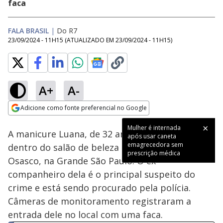
faca
FALA BRASIL
|
Do R7
23/09/2024 - 11H15
(ATUALIZADO EM
23/09/2024 - 11H15
)
A+
A-
Loaded
:
39.51%
Adicione como fonte preferencial no Google
Subtitles
Ativar
Som
Opens in new window
Mulher é internada
A manicure Luana, de 32 anos, foi assassinada
após usar caneta
emagrecedora sem
dentro do salão de beleza onde trabalhava em
prescrição médica
Osasco, na Grande São Paulo. O ex-
companheiro dela é o principal suspeito do
crime e está sendo procurado pela polícia.
Câmeras de monitoramento registraram a
entrada dele no local com uma faca.