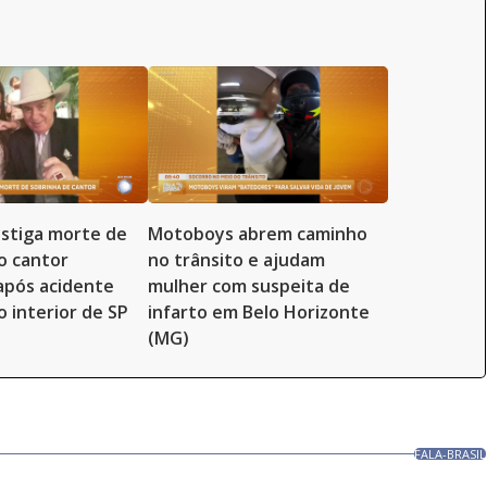
vestiga morte de
Motoboys abrem caminho
o cantor
no trânsito e ajudam
 após acidente
mulher com suspeita de
o interior de SP
infarto em Belo Horizonte
(MG)
FALA-BRASIL