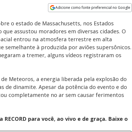
100.00%
Adicione como fonte preferencial no Google
Subtitles
Velocidade
Opens in new window
bre o estado de Massachusetts, nos Estados
o que assustou moradores em diversas cidades. O
cial entrou na atmosfera terrestre em alta
e semelhante à produzida por aviões supersônicos.
chegaram a tremer, alguns vídeos registraram os
de Meteoros, a energia liberada pela explosão do
as de dinamite. Apesar da potência do evento e do
tou completamente no ar sem causar ferimentos
 RECORD para você, ao vivo e de graça. Baixe o