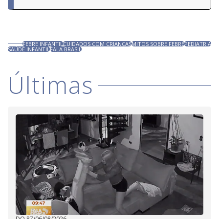
FEBRE INFANTIL
CUIDADOS COM CRIANÇAS
MITOS SOBRE FEBRE
PEDIATRIA
SAÚDE INFANTIL
FALA BRASIL
Últimas
DO R7
/
06/08/2026