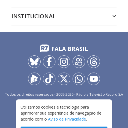
INSTITUCIONAL
FALA BRASIL
Todos os direitos reservados - 2009-
2026
- Rádio e Televisão Record S.A
Utilizamos cookies e tecnologia para
CARREIRA
FALE CONOSCO
PRIVACIDADE
aprimorar sua experiência de navegação de
TERMOS E CONDIÇÕES DE USO
acordo com o
Aviso de Privacidade
.