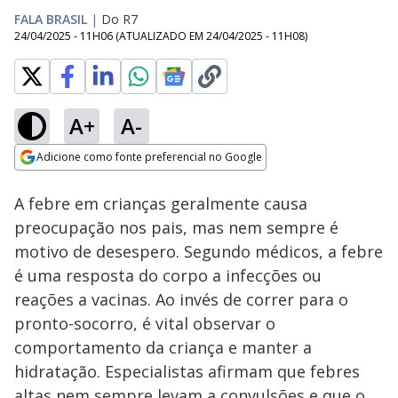
FALA BRASIL
|
Do R7
24/04/2025 - 11H06
(ATUALIZADO EM
24/04/2025 - 11H08
)
A+
A-
Loaded
:
21.30%
Adicione como fonte preferencial no Google
Subtitles
Ativar
Som
Opens in new window
A febre em crianças geralmente causa
preocupação nos pais, mas nem sempre é
motivo de desespero. Segundo médicos, a febre
é uma resposta do corpo a infecções ou
reações a vacinas. Ao invés de correr para o
pronto-socorro, é vital observar o
comportamento da criança e manter a
hidratação. Especialistas afirmam que febres
altas nem sempre levam a convulsões e que o