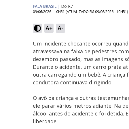
FALA BRASIL
|
Do R7
09/06/2026 - 10H51
(ATUALIZADO EM
09/06/2026 - 10H51
)
A+
A-
Ativar
Som
Um incidente chocante ocorreu quand
atravessava na faixa de pedestres com
dezembro passado, mas as imagens só 
Durante o acidente, um carro prata 
outra carregando um bebê. A criança f
condutora continuava dirigindo.
O avô da criança e outras testemunha
ele parar vários metros adiante. Na d
álcool antes do acidente e foi detida.
liberdade.