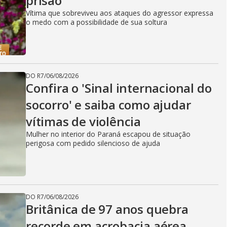
prisão
Vítima que sobreviveu aos ataques do agressor expressa
o medo com a possibilidade de sua soltura
DO R7
/
06/08/2026
Confira o 'Sinal internacional do
socorro' e saiba como ajudar
vítimas de violência
Mulher no interior do Paraná escapou de situação
perigosa com pedido silencioso de ajuda
DO R7
/
06/08/2026
Britânica de 97 anos quebra
recorde em acrobacia aérea