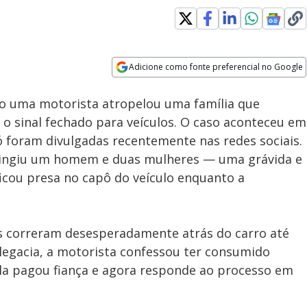
Loaded
:
89.59%
Adicione como fonte preferencial no Google
Subtitles
Velocidade
Opens in new window
o uma motorista atropelou uma família que
 o sinal fechado para veículos. O caso aconteceu em
foram divulgadas recentemente nas redes sociais.
atingiu um homem e duas mulheres — uma grávida e
icou presa no capô do veículo enquanto a
s correram desesperadamente atrás do carro até
elegacia, a motorista confessou ter consumido
 Ela pagou fiança e agora responde ao processo em