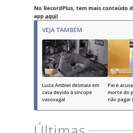
No RecordPlus, tem mais conteúdo da
app
aqui!
VEJA TAMBÉM
Luiza Ambiel desmaia em
Pai é acus
casa devido à síncope
morte do p
vasovagal
não pagar 
Últimas