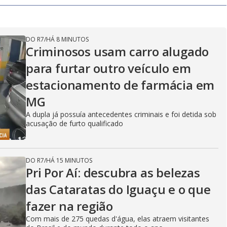
DO R7
/
HÁ 8 MINUTOS
Criminosos usam carro alugado
para furtar outro veículo em
estacionamento de farmácia em
MG
A dupla já possuía antecedentes criminais e foi detida sob
acusação de furto qualificado
DO R7
/
HÁ 15 MINUTOS
Pri Por Aí: descubra as belezas
das Cataratas do Iguaçu e o que
fazer na região
Com mais de 275 quedas d'água, elas atraem visitantes