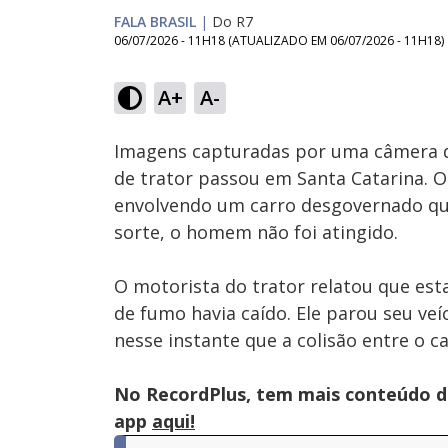
FALA BRASIL
|
Do R7
06/07/2026 - 11H18
(ATUALIZADO EM
06/07/2026 - 11H18
)
A+
A-
Ativar
Som
Imagens capturadas por uma câmera 
de trator passou em Santa Catarina. 
envolvendo um carro desgovernado que 
sorte, o homem não foi atingido.
O motorista do trator relatou que es
de fumo havia caído. Ele parou seu veíc
nesse instante que a colisão entre o c
No RecordPlus, tem mais conteúdo da
app
aqui!