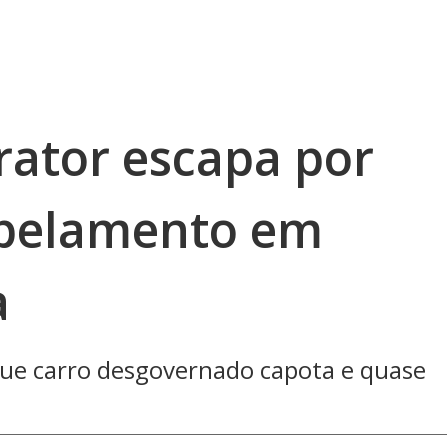
rator escapa por
opelamento em
a
e carro desgovernado capota e quase