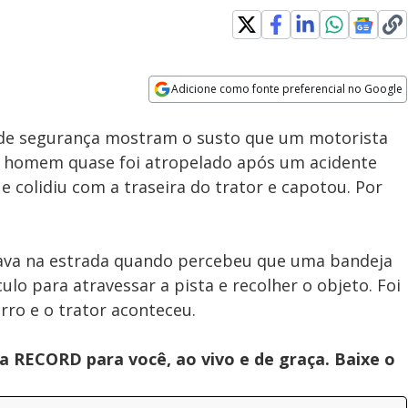
Loaded
:
100.00%
Adicione como fonte preferencial no Google
Subtitles
Velocidade
Opens in new window
de segurança mostram o susto que um motorista
O homem quase foi atropelado após um acidente
colidiu com a traseira do trator e capotou. Por
tava na estrada quando percebeu que uma bandeja
ulo para atravessar a pista e recolher o objeto. Foi
arro e o trator aconteceu.
 RECORD para você, ao vivo e de graça. Baixe o