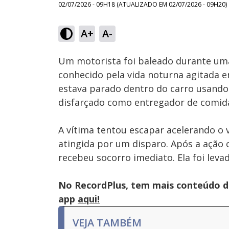
02/07/2026 - 09H18
(ATUALIZADO EM
02/07/2026 - 09H20
)
A+
A-
Ativar
Som
Um motorista foi baleado durante uma
conhecido pela vida noturna agitada 
estava parado dentro do carro usando 
disfarçado como entregador de comida 
A vítima tentou escapar acelerando o 
atingida por um disparo. Após a ação c
recebeu socorro imediato. Ela foi leva
No RecordPlus, tem mais conteúdo da
app
aqui!
VEJA TAMBÉM