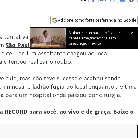
Loaded
:
100.00%
Adicione como fonte preferencial no Google
Subtitles
Velocidade
Opens in new window
Mulher é internada após usar
 tentativa de roubo no bairro da Vila Madalena,
caneta emagrecedora sem
prescrição médica
em
São Paulo
. O crime ocorreu quando o condutor
o celular. Um assaltante chegou ao local
e tentou realizar o roubo.
veículo, mas não teve sucesso e acabou sendo
riminosa, o ladrão fugiu do local enquanto a vítima
da para um hospital onde passou por cirurgia.
 RECORD para você, ao vivo e de graça. Baixe o