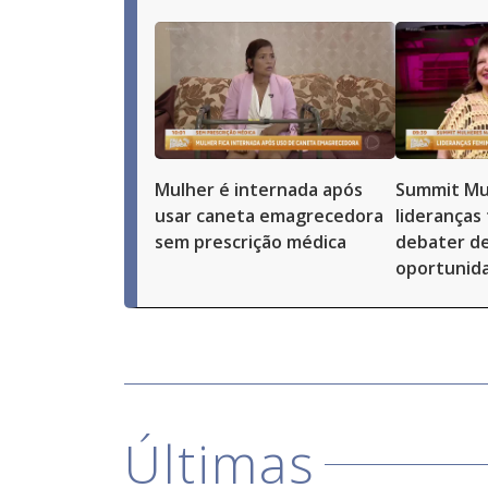
Mulher é internada após
Summit Mu
usar caneta emagrecedora
lideranças
sem prescrição médica
debater de
oportunid
Últimas