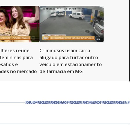
lheres reúne
Criminosos usam carro
 femininas para
alugado para furtar outro
safios e
veículo em estacionamento
ades no mercado
de farmácia em MG
ROUBO
SÃO PAULO (CIDADE)
SÃO PAULO (ESTADO)
SÃO PAULO (TIME)