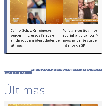
Caí no Golpe: Criminosos
Polícia investiga morte de
vendem ingressos falsos e
sobrinha do cantor Milion
ainda roubam identidades de
após acidente suspeito n
vítimas
interior de SP
GREVE
RIO DE JANEIRO (CIDADE)
RIO DE JANEIRO (ESTADO)
TRANSPORTE PÚBLICO
Últimas