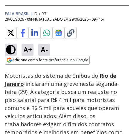
FALA BRASIL
|
Do R7
29/06/2026 - 09H46
(ATUALIZADO EM
29/06/2026 - 09H46
)
A+
A-
Loaded
:
100.00%
Adicione como fonte preferencial no Google
Subtitles
Ativar
Som
Opens in new window
Motoristas do sistema de ônibus do
Rio de
Janeiro
iniciaram uma greve nesta segunda-
feira (29). A categoria busca um reajuste no
piso salarial para R$ 4 mil para motoristas
comuns e R$ 5 mil para aqueles que operam
veículos articulados. Além disso, os
trabalhadores exigem o fim dos contratos
temporários e melhorias em benefícios como