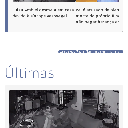
Luiza Ambiel desmaia em casa
Pai é acusado de planejar
devido à síncope vasovagal
morte do próprio filho pa
não pagar herança em Go
FALA-BRASIL
SAUDE
RIO-DE-JANEIRO-CIDADE
Últimas