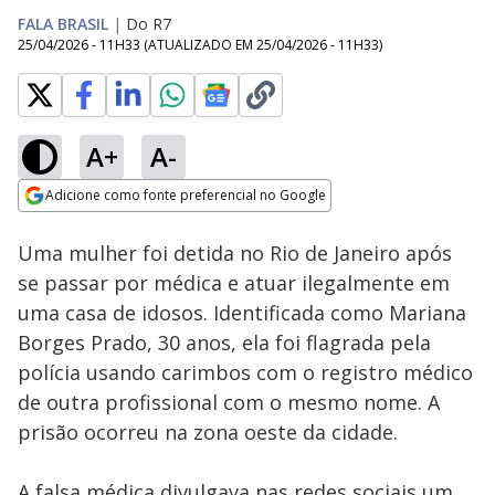
FALA BRASIL
|
Do R7
25/04/2026 - 11H33
(ATUALIZADO EM
25/04/2026 - 11H33
)
A+
A-
Loaded
:
42.77%
Adicione como fonte preferencial no Google
Subtitles
Ativar
Som
Opens in new window
Uma mulher foi detida no Rio de Janeiro após
se passar por médica e atuar ilegalmente em
uma casa de idosos. Identificada como Mariana
Borges Prado, 30 anos, ela foi flagrada pela
polícia usando carimbos com o registro médico
de outra profissional com o mesmo nome. A
prisão ocorreu na zona oeste da cidade.
A falsa médica divulgava nas redes sociais um