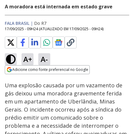
A moradora está internada em estado grave
FALA BRASIL
|
Do R7
17/09/2025 - 09H24
(ATUALIZADO EM
17/09/2025 - 09H24
)
A+
A-
Loaded
:
100.00%
Adicione como fonte preferencial no Google
Subtitles
Ativar
Som
Opens in new window
Caí no Golpe:
Uma explosão causada por um vazamento de
Criminosos vendem
ingressos falsos e
gás deixou uma moradora gravemente ferida
ainda roubam
em um apartamento de Uberlândia, Minas
identidades de
vítimas
Gerais. O incidente ocorreu após a síndica do
prédio emitir um comunicado sobre o
problema e a necessidade de interromper o
fornecimento. A vítima sofreu queimaduras em