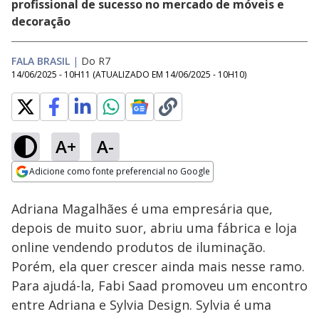
profissional de sucesso no mercado de móveis e
decoração
FALA BRASIL
|
Do R7
14/06/2025 - 10H11
(ATUALIZADO EM
14/06/2025 - 10H10
)
A+
A-
Loaded
:
13.31%
Adicione como fonte preferencial no Google
Subtitles
Ativar
Som
Opens in new window
Adriana Magalhães é uma empresária que,
depois de muito suor, abriu uma fábrica e loja
online vendendo produtos de iluminação.
Porém, ela quer crescer ainda mais nesse ramo.
Para ajudá-la, Fabi Saad promoveu um encontro
entre Adriana e Sylvia Design. Sylvia é uma