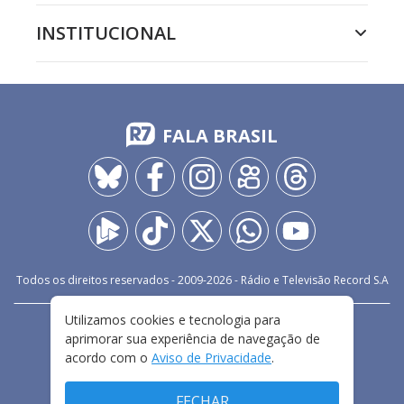
INSTITUCIONAL
FALA BRASIL
Todos os direitos reservados - 2009-
2026
- Rádio e Televisão Record S.A
Utilizamos cookies e tecnologia para
CARREIRA
FALE CONOSCO
PRIVACIDADE
aprimorar sua experiência de navegação de
TERMOS E CONDIÇÕES DE USO
acordo com o
Aviso de Privacidade
.
FECHAR