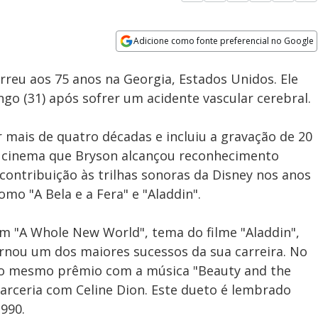
Adicione como fonte preferencial no Google
Subtitles
Velocidade
Opens in new window
eu aos 75 anos na Georgia, Estados Unidos. Ele
go (31) após sofrer um acidente vascular cerebral.
mais de quatro décadas e incluiu a gravação de 20
 o cinema que Bryson alcançou reconhecimento
ontribuição às trilhas sonoras da Disney nos anos
omo "A Bela e a Fera" e "Aladdin".
 "A Whole New World", tema do filme "Aladdin",
tornou um dos maiores sucessos da sua carreira. No
do o mesmo prêmio com a música "Beauty and the
rceria com Celine Dion. Este dueto é lembrado
990.