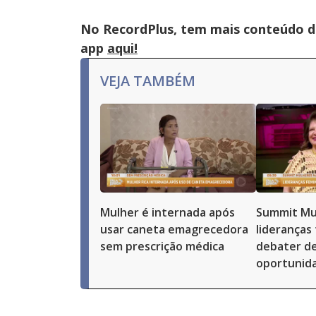
No RecordPlus, tem mais conteúdo da
app
aqui!
VEJA TAMBÉM
Mulher é internada após
Summit Mu
usar caneta emagrecedora
lideranças
sem prescrição médica
debater de
oportunid