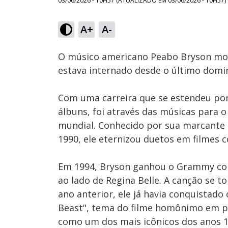
03/06/2026 - 10H57
(ATUALIZADO EM
03/06/2026 - 10H57
)
Loaded
:
56.54%
A+
A-
Ativar
Som
O músico americano Peabo Bryson morr
estava internado desde o último domin
Com uma carreira que se estendeu por 
álbuns, foi através das músicas para
mundial. Conhecido por sua marcante c
1990, ele eternizou duetos em filmes c
Em 1994, Bryson ganhou o Grammy com
ao lado de Regina Belle. A canção se 
ano anterior, ele já havia conquista
Beast", tema do filme homônimo em pa
como um dos mais icônicos dos anos 1