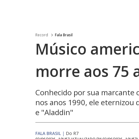
Record
Fala Brasil
Músico ameri
morre aos 75 
Conhecido por sua marcante co
nos anos 1990, ele eternizou 
e "Aladdin"
FALA BRASIL
|
Do R7