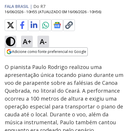
FALA BRASIL
|
Do R7
16/06/2026 - 10H55
(ATUALIZADO EM
16/06/2026 - 10H56
)
A+
A-
Loaded
:
100.00%
Adicione como fonte preferencial no Google
Subtitles
Ativar
Som
Opens in new window
O pianista Paulo Rodrigo realizou uma
apresentação única tocando piano durante um
voo de parapente sobre as falésias de Canoa
Quebrada, no litoral do Ceará. A performance
ocorreu a 100 metros de altura e exigiu uma
operação especial para transportar o piano de
cauda até o local. Durante o voo, além da
música instrumental, Paulo também cantou
enquanto era rodeado pelo cenário