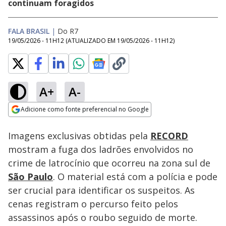
continuam foragidos
FALA BRASIL
|
Do R7
19/05/2026 - 11H12
(ATUALIZADO EM
19/05/2026 - 11H12
)
A+
A-
Loaded
:
66.77%
Adicione como fonte preferencial no Google
Subtitles
Ativar
Som
Opens in new window
Imagens exclusivas obtidas pela
RECORD
mostram a fuga dos ladrões envolvidos no
crime de latrocínio que ocorreu na zona sul de
São Paulo
. O material está com a polícia e pode
ser crucial para identificar os suspeitos. As
cenas registram o percurso feito pelos
assassinos após o roubo seguido de morte.