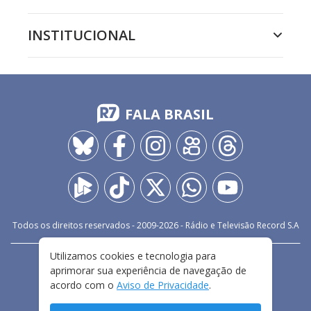
INSTITUCIONAL
FALA BRASIL
Todos os direitos reservados - 2009-
2026
- Rádio e Televisão Record S.A
Utilizamos cookies e tecnologia para
CARREIRA
FALE CONOSCO
PRIVACIDADE
aprimorar sua experiência de navegação de
TERMOS E CONDIÇÕES DE USO
acordo com o
Aviso de Privacidade
.