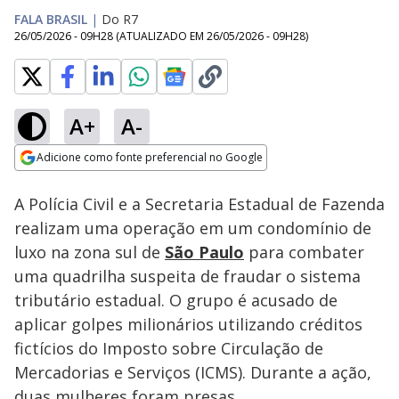
FALA BRASIL
|
Do R7
26/05/2026 - 09H28
(ATUALIZADO EM
26/05/2026 - 09H28
)
A+
A-
Loaded
:
42.36%
Adicione como fonte preferencial no Google
Subtitles
Ativar
Som
Opens in new window
A Polícia Civil e a Secretaria Estadual de Fazenda
realizam uma operação em um condomínio de
luxo na zona sul de
São Paulo
para combater
uma quadrilha suspeita de fraudar o sistema
tributário estadual. O grupo é acusado de
aplicar golpes milionários utilizando créditos
fictícios do Imposto sobre Circulação de
Mercadorias e Serviços (ICMS). Durante a ação,
duas mulheres foram presas.