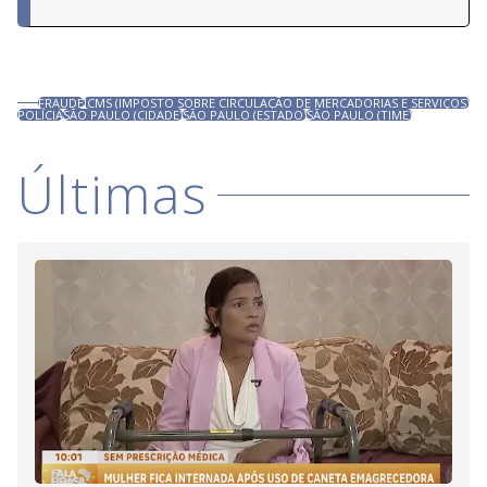
FRAUDE
ICMS (IMPOSTO SOBRE CIRCULAÇÃO DE MERCADORIAS E SERVIÇOS)
POLÍCIA
SÃO PAULO (CIDADE)
SÃO PAULO (ESTADO)
SÃO PAULO (TIME)
Últimas