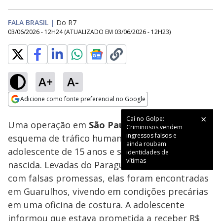
FALA BRASIL
|
Do R7
03/06/2026 - 12H24
(ATUALIZADO EM
03/06/2026 - 12H23
)
A+
A-
Loaded
:
28.06%
Adicione como fonte preferencial no Google
Subtitles
Ativar
Som
Opens in new window
Caí no Golpe:
Uma operação em
São Paulo
revelou um
Criminosos vendem
ingressos falsos e
esquema de tráfico humano envolvendo uma
ainda roubam
adolescente de 15 anos e sua filha recém-
identidades de
vítimas
nascida. Levadas do Paraguai para São Paulo
com falsas promessas, elas foram encontradas
em Guarulhos, vivendo em condições precárias
em uma oficina de costura. A adolescente
informou que estava prometida a receber R$