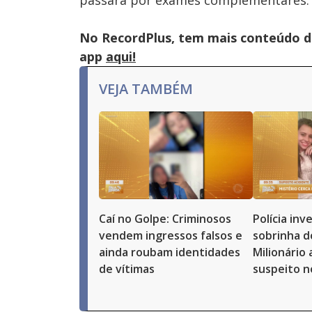
passará por exames complementares.
No RecordPlus, tem mais conteúdo da
app
aqui!
VEJA TAMBÉM
Caí no Golpe: Criminosos
Polícia in
vendem ingressos falsos e
sobrinha d
ainda roubam identidades
Milionário
de vítimas
suspeito n