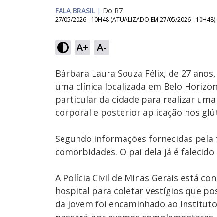
FALA BRASIL
|
Do R7
27/05/2026 - 10H48
(ATUALIZADO EM
27/05/2026 - 10H48
)
A+
A-
Ativar
Som
Bárbara Laura Souza Félix, de 27 ano
uma clínica localizada em Belo Horizo
particular da cidade para realizar uma
corporal e posterior aplicação nos glú
Segundo informações fornecidas pela f
comorbidades. O pai dela já é falecido
A Polícia Civil de Minas Gerais está c
hospital para coletar vestígios que po
da jovem foi encaminhado ao Instituto