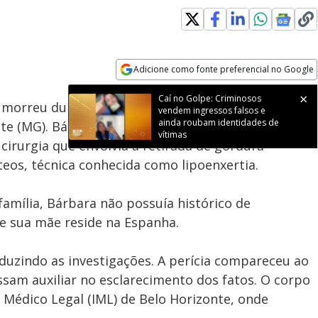
Loaded
:
100.00%
Adicione como fonte preferencial no Google
Subtitles
Velocidade
Opens in new window
Caí no Golpe: Criminosos
s, morreu durante um procedimento estético em
vendem ingressos falsos e
ainda roubam identidades de
nte (MG). Bárbara foi internada em um hospital
vítimas
 cirurgia que envolvia a retirada de gordura
teos, técnica conhecida como lipoenxertia.
amília, Bárbara não possuía histórico de
 e sua mãe reside na Espanha.
onduzindo as investigações. A perícia compareceu ao
ssam auxiliar no esclarecimento dos fatos. O corpo
 Médico Legal (IML) de Belo Horizonte, onde