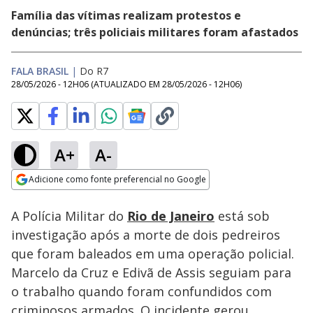
Família das vítimas realizam protestos e
denúncias; três policiais militares foram afastados
FALA BRASIL
|
Do R7
28/05/2026 - 12H06
(ATUALIZADO EM
28/05/2026 - 12H06
)
A+
A-
Loaded
:
69.71%
Adicione como fonte preferencial no Google
Subtitles
Ativar
Som
Opens in new window
A Polícia Militar do
Rio de Janeiro
está sob
investigação após a morte de dois pedreiros
que foram baleados em uma operação policial.
Marcelo da Cruz e Edivã de Assis seguiam para
o trabalho quando foram confundidos com
criminosos armados. O incidente gerou