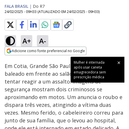
FALA BRASIL
|
Do R7
24/02/2025 - 09H33
(ATUALIZADO EM
24/02/2025 - 09H33
)
A+
A-
Loaded
:
64.42%
Adicione como fonte preferencial no Google
Subtitles
Ativar
Som
Opens in new window
Mulher é internada
Em Cotia, Grande São Paulo, um cabeleireiro foi
após usar caneta
emagrecedora sem
baleado em frente ao salão onde trabalha após
prescrição médica
tentar reagir a um assalto. Imagens de
segurança mostram dois criminosos se
aproximando em motos. Um anuncia o roubo e
dispara três vezes, atingindo a vítima duas
vezes. Mesmo ferido, o cabeleireiro correu para
junto de sua família, que o levou ao hospital,
onde ele está internado em estado delicado. A