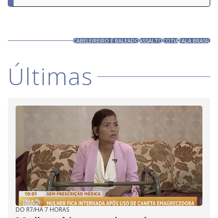
CABELEIREIRO É BALEADO
ASSALTO
COTIA
FALA BRASIL
Últimas
DO R7
/
HÁ 7 HORAS