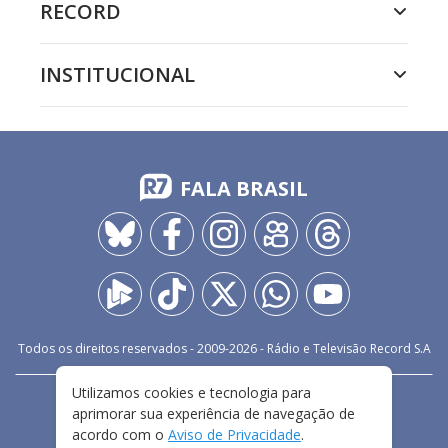
RECORD
INSTITUCIONAL
FALA BRASIL
Todos os direitos reservados - 2009-
2026
- Rádio e Televisão Record S.A
Utilizamos cookies e tecnologia para
CARREIRA
FALE CONOSCO
PRIVACIDADE
aprimorar sua experiência de navegação de
TERMOS E CONDIÇÕES DE USO
acordo com o
Aviso de Privacidade
.