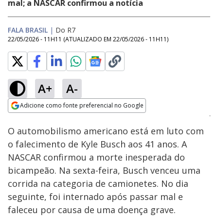
mal; a NASCAR confirmou a notícia
FALA BRASIL
|
Do R7
22/05/2026 - 11H11
(ATUALIZADO EM
22/05/2026 - 11H11
)
A+
A-
Loaded
:
100.00%
Adicione como fonte preferencial no Google
Subtitles
Ativar
Som
Opens in new window
O automobilismo americano está em luto com
o falecimento de Kyle Busch aos 41 anos. A
NASCAR confirmou a morte inesperada do
bicampeão. Na sexta-feira, Busch venceu uma
corrida na categoria de camionetes. No dia
seguinte, foi internado após passar mal e
faleceu por causa de uma doença grave.