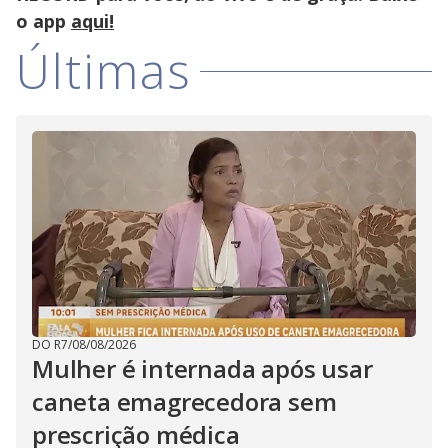
o app
aqui!
Últimas
DO R7
/
08/08/2026
Mulher é internada após usar
caneta emagrecedora sem
prescrição médica