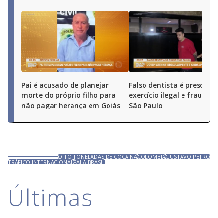
Pai é acusado de planejar
Falso dentista é preso por
morte do próprio filho para
exercício ilegal e fraude 
não pagar herança em Goiás
São Paulo
OITO TONELADAS DE COCAÍNA
COLÔMBIA
GUSTAVO PETRO
TRÁFICO INTERNACIONAL
FALA BRASIL
Últimas