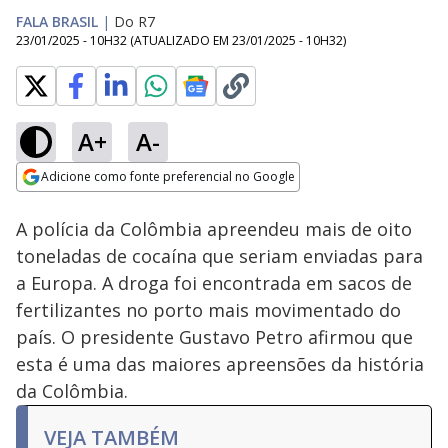
FALA BRASIL
|
Do R7
23/01/2025 - 10H32
(ATUALIZADO EM
23/01/2025 - 10H32
)
A+
A-
Loaded
:
100.00%
Adicione como fonte preferencial no Google
Subtitles
Ativar
Som
Opens in new window
A polícia da Colômbia apreendeu mais de oito
toneladas de cocaína que seriam enviadas para
a Europa. A droga foi encontrada em sacos de
fertilizantes no porto mais movimentado do
país. O presidente Gustavo Petro afirmou que
esta é uma das maiores apreensões da história
da Colômbia.
VEJA TAMBÉM