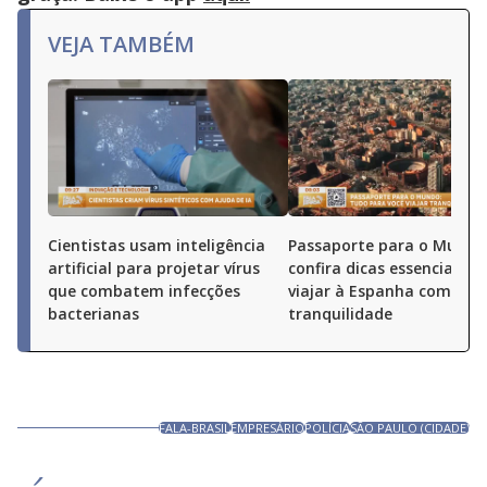
VEJA TAMBÉM
Cientistas usam inteligência
Passaporte para o Mundo
artificial para projetar vírus
confira dicas essenciais p
que combatem infecções
viajar à Espanha com
bacterianas
tranquilidade
FALA-BRASIL
EMPRESÁRIO
POLÍCIA
SÃO PAULO (CIDADE)