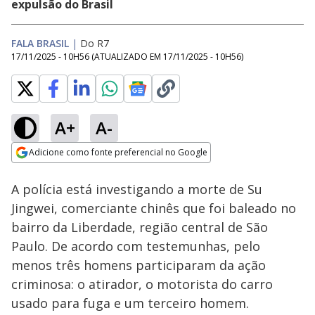
expulsão do Brasil
FALA BRASIL
|
Do R7
17/11/2025 - 10H56
(ATUALIZADO EM
17/11/2025 - 10H56
)
A+
A-
Loaded
:
80.18%
Adicione como fonte preferencial no Google
Subtitles
Ativar
Som
Opens in new window
A polícia está investigando a morte de Su
Jingwei, comerciante chinês que foi baleado no
bairro da Liberdade, região central de São
Paulo. De acordo com testemunhas, pelo
menos três homens participaram da ação
criminosa: o atirador, o motorista do carro
usado para fuga e um terceiro homem.