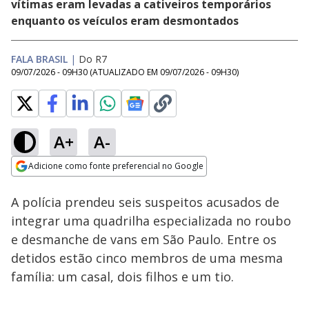
vítimas eram levadas a cativeiros temporários
enquanto os veículos eram desmontados
FALA BRASIL
|
Do R7
09/07/2026 - 09H30
(ATUALIZADO EM
09/07/2026 - 09H30
)
A+
A-
Loaded
:
91.33%
Adicione como fonte preferencial no Google
Subtitles
Ativar
Som
Opens in new window
Luiza Ambiel desmaia
A polícia prendeu seis suspeitos acusados de
em casa devido à
síncope vasovagal
integrar uma quadrilha especializada no roubo
e desmanche de vans em São Paulo. Entre os
detidos estão cinco membros de uma mesma
família: um casal, dois filhos e um tio.