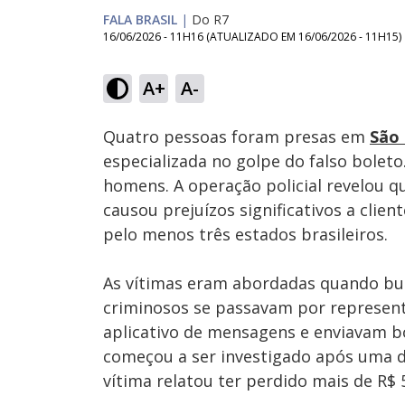
FALA BRASIL
|
Do R7
16/06/2026 - 11H16
(ATUALIZADO EM
16/06/2026 - 11H15
)
A+
A-
Ativar
Som
Quatro pessoas foram presas em
São
especializada no golpe do falso boleto
homens. A operação policial revelou q
causou prejuízos significativos a clien
pelo menos três estados brasileiros.
As vítimas eram abordadas quando b
criminosos se passavam por representa
aplicativo de mensagens e enviavam b
começou a ser investigado após uma d
vítima relatou ter perdido mais de R$