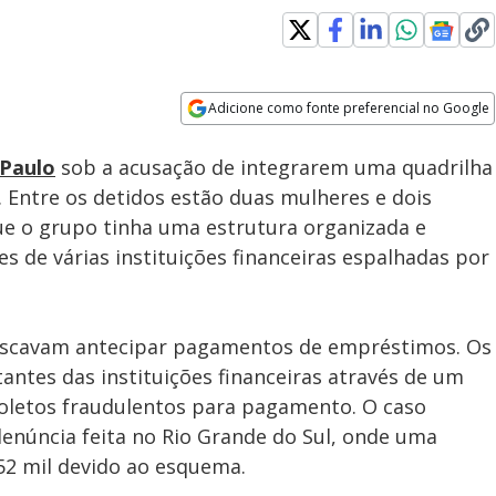
Loaded
:
100.00%
Adicione como fonte preferencial no Google
Subtitles
Velocidade
Opens in new window
 Paulo
sob a acusação de integrarem uma quadrilha
. Entre os detidos estão duas mulheres e dois
ue o grupo tinha uma estrutura organizada e
tes de várias instituições financeiras espalhadas por
uscavam antecipar pagamentos de empréstimos. Os
ntes das instituições financeiras através de um
oletos fraudulentos para pagamento. O caso
enúncia feita no Rio Grande do Sul, onde uma
 52 mil devido ao esquema.