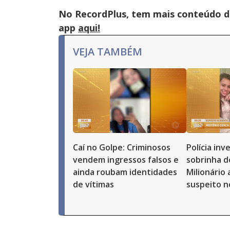
No RecordPlus, tem mais conteúdo da
app
aqui!
VEJA TAMBÉM
Caí no Golpe: Criminosos
Polícia in
vendem ingressos falsos e
sobrinha d
ainda roubam identidades
Milionário
de vítimas
suspeito n