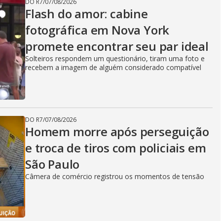
DO R7
/
07/08/2026
Flash do amor: cabine
fotográfica em Nova York
promete encontrar seu par ideal
Solteiros respondem um questionário, tiram uma foto e
recebem a imagem de alguém considerado compatível
DO R7
/
07/08/2026
Homem morre após perseguição
e troca de tiros com policiais em
São Paulo
Câmera de comércio registrou os momentos de tensão