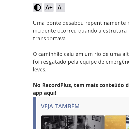
A+
A-
Ativar
Som
Uma ponte desabou repentinamente na
incidente ocorreu quando a estrutura 
transportava.
O caminhão caiu em um rio de uma al
foi resgatado pela equipe de emergên
leves.
No RecordPlus, tem mais conteúdo da
app
aqui!
VEJA TAMBÉM