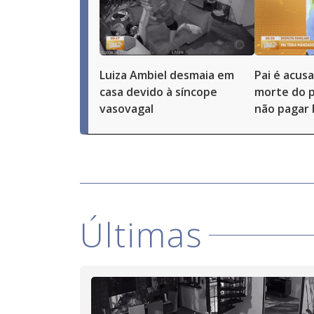
Luiza Ambiel desmaia em
Pai é acus
casa devido à síncope
morte do p
vasovagal
não pagar 
Últimas