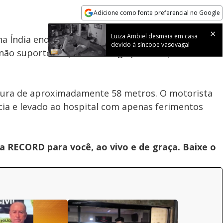
100.00%
Adicione como fonte preferencial no Google
Subtitles
Velocidade
Opens in new window
Luiza Ambiel desmaia em casa
 Índia enquanto um caminhão passava por ela. O
devido à síncope vasovagal
não suportou o peso da carga pesada que o veículo
tura de aproximadamente 58 metros. O motorista
cia e levado ao hospital com apenas ferimentos
 RECORD para você, ao vivo e de graça. Baixe o