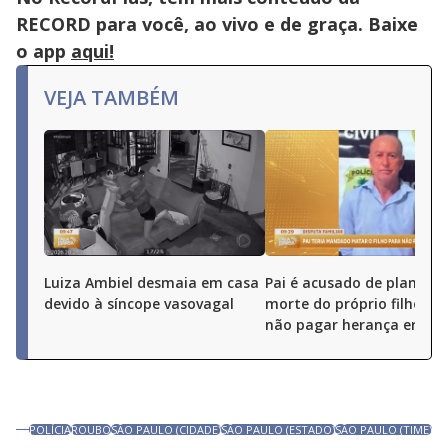
RECORD para você, ao vivo e de graça. Baixe
o app
aqui!
VEJA TAMBÉM
Luiza Ambiel desmaia em casa
Pai é acusado de planejar
devido à síncope vasovagal
morte do próprio filho pa
não pagar herança em Go
POLÍCIA
ROUBO
SÃO PAULO (CIDADE)
SÃO PAULO (ESTADO)
SÃO PAULO (TIME)