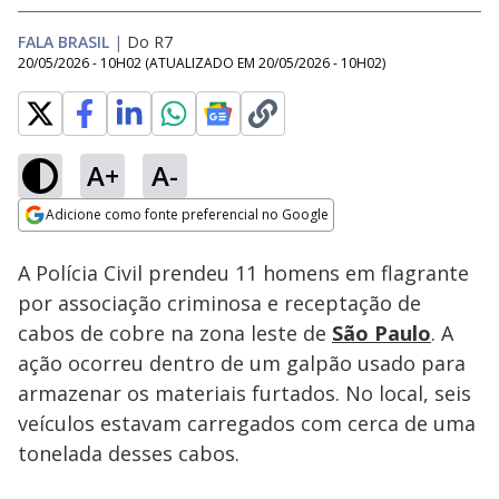
FALA BRASIL
|
Do R7
20/05/2026 - 10H02
(ATUALIZADO EM
20/05/2026 - 10H02
)
A+
A-
Loaded
:
100.00%
Adicione como fonte preferencial no Google
Subtitles
Ativar
Som
Opens in new window
A Polícia Civil prendeu 11 homens em flagrante
por associação criminosa e receptação de
cabos de cobre na zona leste de
São Paulo
. A
ação ocorreu dentro de um galpão usado para
armazenar os materiais furtados. No local, seis
veículos estavam carregados com cerca de uma
tonelada desses cabos.