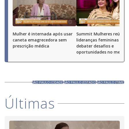
Mulher é internada após usar
Summit Mulheres reúne
caneta emagrecedora sem
lideranças femininas par
prescrição médica
debater desafios e
oportunidades no merca
SÃO PAULO (CIDADE)
SÃO PAULO (ESTADO)
SÃO PAULO (TIME)
Últimas