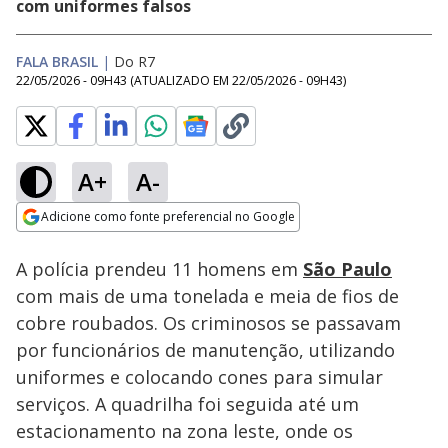
com uniformes falsos
FALA BRASIL
|
Do R7
22/05/2026 - 09H43
(ATUALIZADO EM
22/05/2026 - 09H43
)
A+
A-
Loaded
:
46.36%
Adicione como fonte preferencial no Google
Subtitles
Ativar
Som
Opens in new window
A polícia prendeu 11 homens em
São Paulo
com mais de uma tonelada e meia de fios de
cobre roubados. Os criminosos se passavam
por funcionários de manutenção, utilizando
uniformes e colocando cones para simular
serviços. A quadrilha foi seguida até um
estacionamento na zona leste, onde os