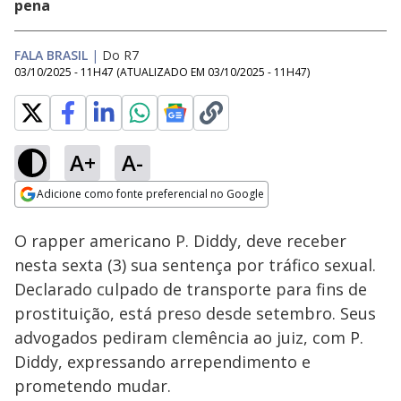
pena
FALA BRASIL
|
Do R7
03/10/2025 - 11H47
(ATUALIZADO EM
03/10/2025 - 11H47
)
A+
A-
Loaded
:
70.53%
Adicione como fonte preferencial no Google
Subtitles
Ativar
Som
Opens in new window
O rapper americano P. Diddy, deve receber
nesta sexta (3) sua sentença por tráfico sexual.
Declarado culpado de transporte para fins de
prostituição, está preso desde setembro. Seus
advogados pediram clemência ao juiz, com P.
Diddy, expressando arrependimento e
prometendo mudar.