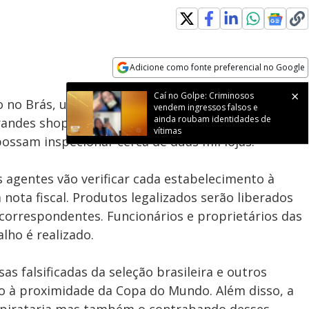
Adicione como fonte preferencial no Google
Subtitles
Velocidade
Opens in new window
Caí no Golpe: Criminosos
o no Brás, um dos principais centros comerciais de
vendem ingressos falsos e
ainda roubam identidades de
grandes shoppings na região foram fechados
vítimas
ossam inspecionar cerca de duas mil lojas.
 agentes vão verificar cada estabelecimento à
nota fiscal. Produtos legalizados serão liberados
 correspondentes. Funcionários e proprietários das
lho é realizado.
s falsificadas da seleção brasileira e outros
do à proximidade da Copa do Mundo. Além disso, a