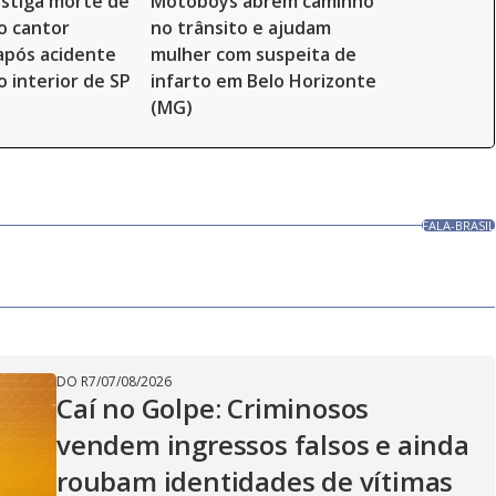
vestiga morte de
Motoboys abrem caminho
o cantor
no trânsito e ajudam
 após acidente
mulher com suspeita de
o interior de SP
infarto em Belo Horizonte
(MG)
FALA-BRASIL
DO R7
/
07/08/2026
Caí no Golpe: Criminosos
vendem ingressos falsos e ainda
roubam identidades de vítimas