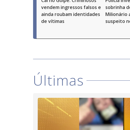
Caí no Golpe: Criminosos
Polícia in
vendem ingressos falsos e
sobrinha d
ainda roubam identidades
Milionário
de vítimas
suspeito n
Últimas