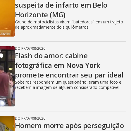
suspeita de infarto em Belo
Horizonte (MG)
Grupo de motociclistas viram "batedores" em um trajeto
de aproximadamente dois quilômetros
DO R7
/
07/08/2026
Flash do amor: cabine
fotográfica em Nova York
promete encontrar seu par ideal
Solteiros respondem um questionário, tiram uma foto e
recebem a imagem de alguém considerado compatível
DO R7
/
07/08/2026
Homem morre após perseguição