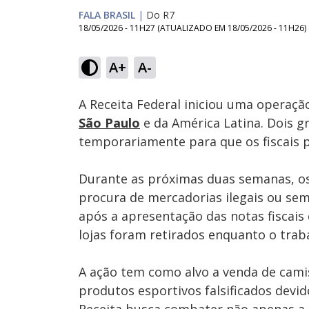
FALA BRASIL
|
Do R7
18/05/2026 - 11H27
(ATUALIZADO EM
18/05/2026 - 11H26
)
Loaded
:
64.90%
A+
A-
Ativar
Som
A Receita Federal iniciou uma operaçã
São Paulo
e da América Latina. Dois 
temporariamente para que os fiscais p
Durante as próximas duas semanas, os
procura de mercadorias ilegais ou sem 
após a apresentação das notas fiscais
lojas foram retirados enquanto o traba
A ação tem como alvo a venda de camisa
produtos esportivos falsificados devi