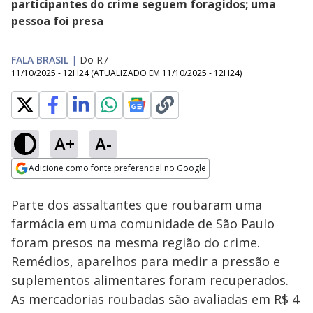
participantes do crime seguem foragidos; uma
pessoa foi presa
FALA BRASIL
|
Do R7
11/10/2025 - 12H24
(ATUALIZADO EM
11/10/2025 - 12H24
)
A+
A-
Loaded
:
58.35%
Adicione como fonte preferencial no Google
Ativar
Som
Opens in new window
Parte dos assaltantes que roubaram uma
farmácia em uma comunidade de São Paulo
foram presos na mesma região do crime.
Remédios, aparelhos para medir a pressão e
suplementos alimentares foram recuperados.
As mercadorias roubadas são avaliadas em R$ 4