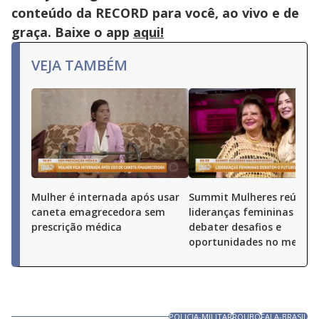
conteúdo da RECORD para você, ao vivo e de
graça. Baixe o app
aqui!
VEJA TAMBÉM
Mulher é internada após usar
Summit Mulheres reúne
caneta emagrecedora sem
lideranças femininas par
prescrição médica
debater desafios e
oportunidades no merca
POLICIA-MILITAR
ROUBO
FALA-BRASIL