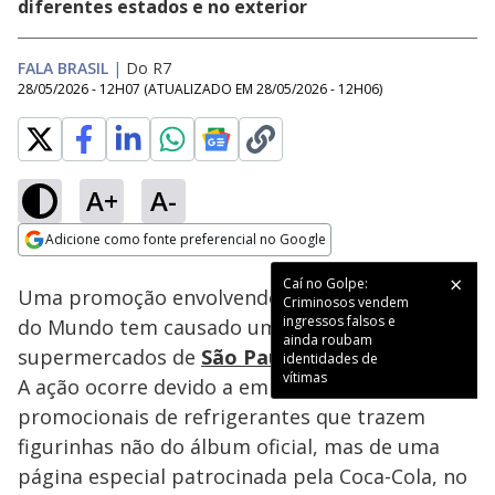
diferentes estados e no exterior
FALA BRASIL
|
Do R7
28/05/2026 - 12H07
(ATUALIZADO EM
28/05/2026 - 12H06
)
A+
A-
Loaded
:
44.33%
Adicione como fonte preferencial no Google
Subtitles
Ativar
Som
Opens in new window
Caí no Golpe:
Uma promoção envolvendo figurinhas da Copa
Criminosos vendem
ingressos falsos e
do Mundo tem causado uma onda de furtos em
ainda roubam
supermercados de
São Paulo
e outras regiões.
identidades de
vítimas
A ação ocorre devido a embalagens
promocionais de refrigerantes que trazem
figurinhas não do álbum oficial, mas de uma
página especial patrocinada pela Coca-Cola, no