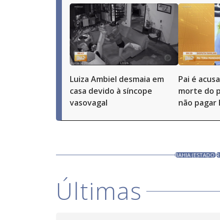
Luiza Ambiel desmaia em
Pai é acus
casa devido à síncope
morte do p
vasovagal
não pagar 
BAHIA (ESTADO)
R
Últimas