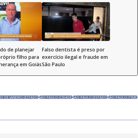
ado de planejar
Falso dentista é preso por
róprio filho para
exercício ilegal e fraude em
herança em Goiás
São Paulo
IO DE JANEIRO (ESTADO)
SÃO PAULO (CIDADE)
SÃO PAULO (ESTADO)
SÃO PAULO (TIME)