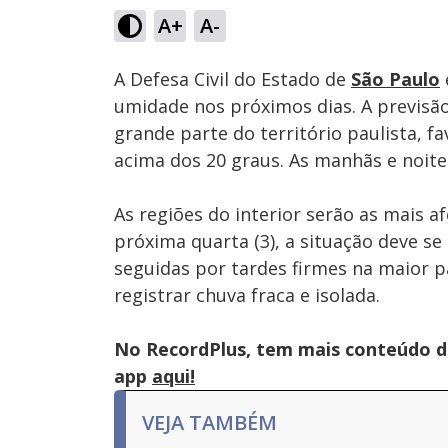
A+
A-
Ativar
Som
A Defesa Civil do Estado de
São Paulo
umidade nos próximos dias. A previsã
grande parte do território paulista, 
acima dos 20 graus. As manhãs e noit
As regiões do interior serão as mais a
próxima quarta (3), a situação deve 
seguidas por tardes firmes na maior p
registrar chuva fraca e isolada.
No RecordPlus, tem mais conteúdo da
app
aqui!
VEJA TAMBÉM