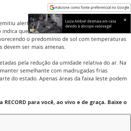
100.00%
Adicione como fonte preferencial no Google
Subtitles
Velocidade
Opens in new window
Luiza Ambiel desmaia em casa
emitiu alerta para condições de tempo seco e baixa
devido à síncope vasovagal
o indica que uma massa de ar seco atuará sobre
favorecendo o predomínio de sol com temperaturas
es devem ser mais amenas.
fetadas pela redução da umidade relativa do ar. Na
se manter semelhante com madrugadas frias
arte do estado. Apenas áreas da faixa leste podem
 RECORD para você, ao vivo e de graça. Baixe o