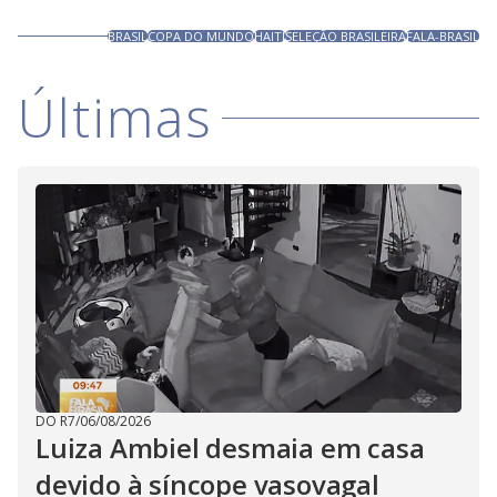
BRASIL
COPA DO MUNDO
HAITI
SELEÇÃO BRASILEIRA
FALA-BRASIL
Últimas
DO R7
/
06/08/2026
Luiza Ambiel desmaia em casa
devido à síncope vasovagal