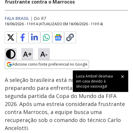
frustrante contra o Marrocos
FALA BRASIL
|
Do R7
18/06/2026 - 11H14
(ATUALIZADO EM
18/06/2026 - 11H14
)
A+
A-
Loaded
:
100.00%
Adicione como fonte preferencial no Google
Subtitles
Ativar
Som
Opens in new window
A seleção brasileira está nos Estados Unidos se
preparando para enfrentar o Haiti em sua
segunda partida da Copa do Mundo da FIFA
2026. Após uma estreia considerada frustrante
contra Marrocos, a equipe busca uma
recuperação sob o comando do técnico Carlo
Ancelotti.