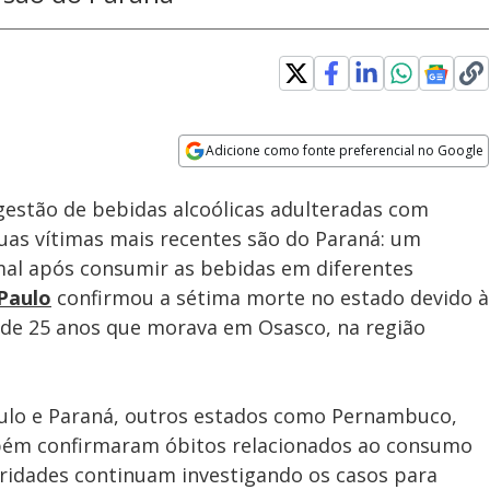
Loaded
:
100.00%
Adicione como fonte preferencial no Google
Subtitles
Velocidade
Opens in new window
estão de bebidas alcoólicas adulteradas com
duas vítimas mais recentes são do Paraná: um
l após consumir as bebidas em diferentes
Paulo
confirmou a sétima morte no estado devido à
e 25 anos que morava em Osasco, na região
aulo e Paraná, outros estados como Pernambuco,
bém confirmaram óbitos relacionados ao consumo
ridades continuam investigando os casos para