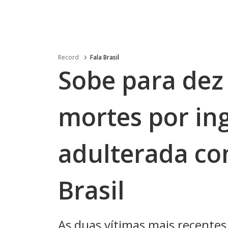
Record
Fala Brasil
Sobe para dez
mortes por in
adulterada c
Brasil
As duas vítimas mais recentes