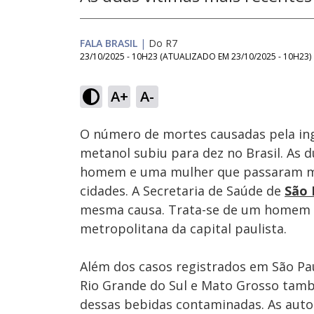
FALA BRASIL
|
Do R7
23/10/2025 - 10H23
(ATUALIZADO EM
23/10/2025 - 10H23
)
A+
A-
Ativar
Som
O número de mortes causadas pela ing
metanol subiu para dez no Brasil. As 
homem e uma mulher que passaram ma
cidades. A Secretaria de Saúde de
São 
mesma causa. Trata-se de um homem d
metropolitana da capital paulista.
Além dos casos registrados em São P
Rio Grande do Sul e Mato Grosso tam
dessas bebidas contaminadas. As auto