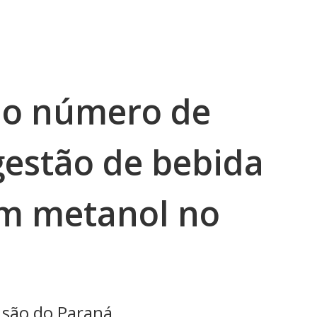
 o número de
gestão de bebida
om metanol no
 são do Paraná