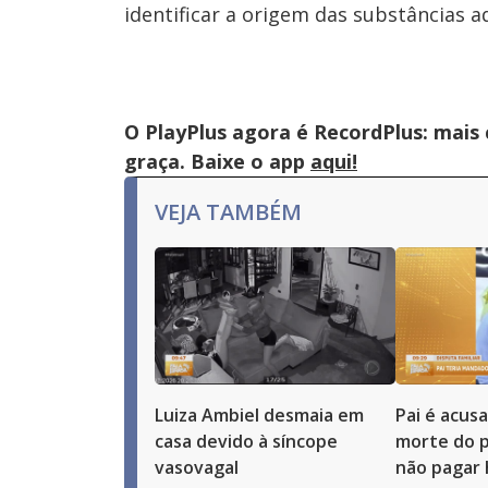
identificar a origem das substâncias a
O PlayPlus agora é RecordPlus: mais
graça. Baixe o app
aqui!
VEJA TAMBÉM
Luiza Ambiel desmaia em
Pai é acus
casa devido à síncope
morte do p
vasovagal
não pagar 