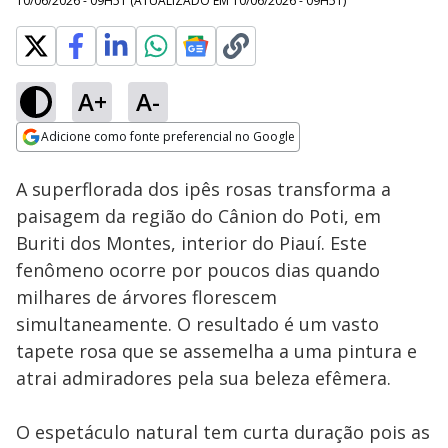
10/06/2026 - 09H51
(ATUALIZADO EM
10/06/2026 - 09H51
)
A+
A-
Loaded
:
100.00%
Adicione como fonte preferencial no Google
Subtitles
Ativar
Som
Opens in new window
A superflorada dos ipês rosas transforma a
paisagem da região do Cânion do Poti, em
Buriti dos Montes, interior do Piauí. Este
fenômeno ocorre por poucos dias quando
milhares de árvores florescem
simultaneamente. O resultado é um vasto
tapete rosa que se assemelha a uma pintura e
atrai admiradores pela sua beleza efêmera.
O espetáculo natural tem curta duração pois as