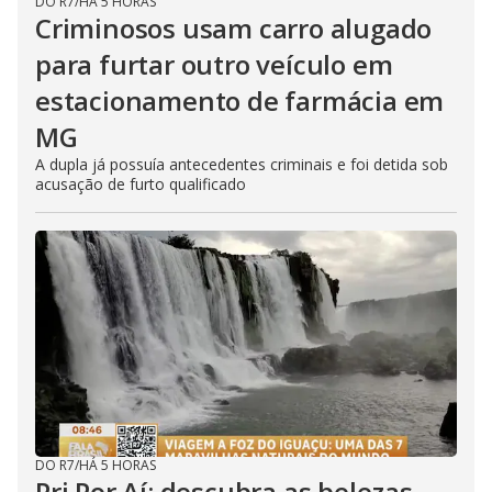
DO R7
/
HÁ 5 HORAS
Criminosos usam carro alugado
para furtar outro veículo em
estacionamento de farmácia em
MG
A dupla já possuía antecedentes criminais e foi detida sob
acusação de furto qualificado
DO R7
/
HÁ 5 HORAS
Pri Por Aí: descubra as belezas